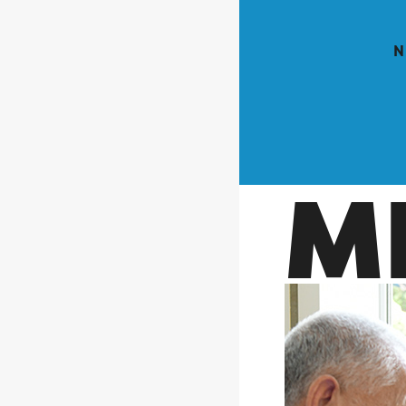
N
M
"生きる"とまっす
課題や困難を抱え
いつだってだれか