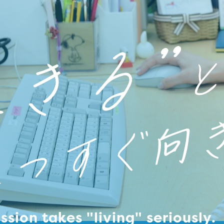
「本部拠点（大網白里市）、長生拠点（
2023.07.18
more
「子どもたちの“楽しい”を支える仕事
2026.05.11
ssion takes "living" seriously.
2026年2月28日(土) すくすくハウス
2026.02.01