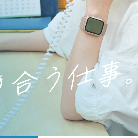
茂原市）の事業所見学及び就職説明会2023」
」アルバイト募集
more
 職場見学会
more