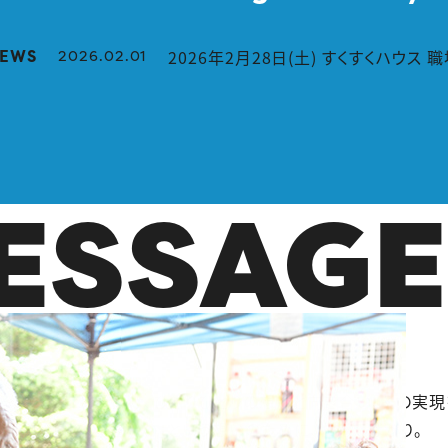
EWS
「本部拠点（大網白里市）、長生拠点（
2023.07.18
more
「子どもたちの“楽しい”を支える仕事
2026.05.11
ESSAGE
2026年2月28日(土) すくすくハウス
2026.02.01
「本部拠点（大網白里市）、長生拠点（
2023.07.18
more
ぐ向き合う仕事。
る人の声に耳を傾け、
ひとりひとりの想いと向き合い、その実現
の「自分らしく生きたい」
という想いのために、悩んでばかり。