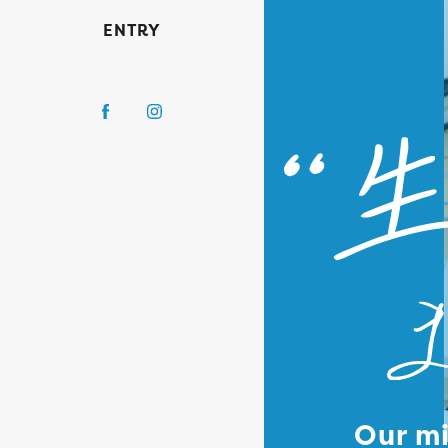
ENTRY
Our mi