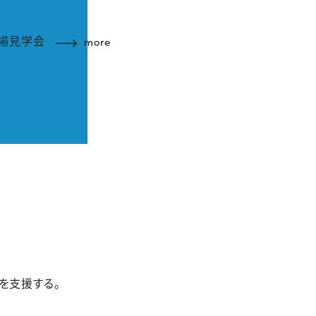
茂原市）の事業所見学及び就職説明会2023」
」アルバイト募集
more
 職場見学会
more
茂原市）の事業所見学及び就職説明会2023」
を支援する。