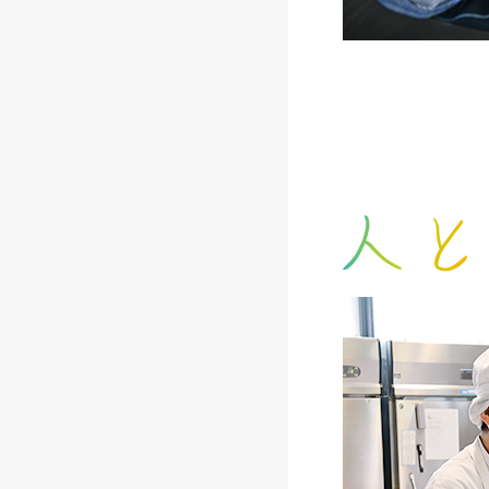
創業してからずっ
耳を傾け、その人
正面から向き合い